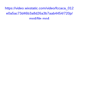
https://video.wixstatic.com/video/fccaca_012
e0a5ac73d46b3a8d26a3b7aab4454/720p/
mp4/file.mp4
Previous
Next
​ソーラーポール Offical SNS
​ソーラーポールに関する活動やイ
ベントなど情報を発信中