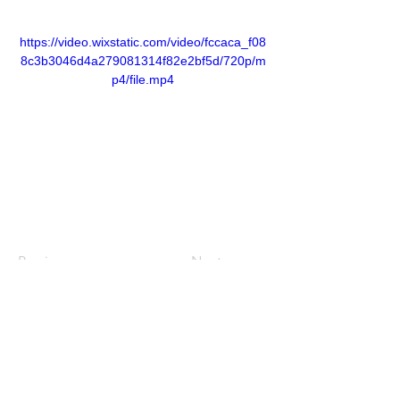
https://video.wixstatic.com/video/fccaca_f08
8c3b3046d4a279081314f82e2bf5d/720p/m
p4/file.mp4
Previous
Next