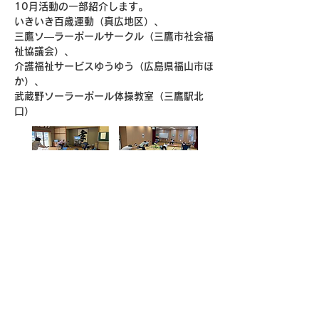
10月活動の一部紹介します。　　
いきいき百歳運動（真広地区）、
三鷹ソ―ラーポールサークル（三鷹市社会福
祉協議会）、
介護福祉サービスゆうゆう（広島県福山市ほ
か）、
武蔵野ソーラーポール体操教室（三鷹駅北
口）
https://video.wixstatic.com/video/fccaca_2f6
19a57ebc44b188de1c57a3d38899d/720p/
mp4/file.mp4