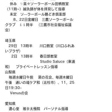
 　休み　✨楽々ソーラーポール田柄教室
（11時~）鍼灸師が体を拝見して指導　
 　未定　ソ―ラーポール勝どき倶楽部 
 　　8、22日金曜日　三鷹ソーラーポール
クラブ　１１時半　（三鷹市社会福祉協議
会）
埼玉県　　
　29日　13時半　　川口教室（川口ふれあ
いプラザ）
     2日　13時半　　春日部教室
                            Studio Saluce（東浦
和）   プライベートレッスン指導
山梨県
   毎週水曜日午前　 菜の花会、毎週木曜日
午後　通いの場ケア和（北杜市）、11，25
日19:30-    
    Venusの会
愛知県
   遼心堂　推拿太極院　パーソナル指導