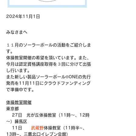
2024年11月1日
みなさまへ
１１月のソーラーポールの活動をご紹介しま
す。
体操教室開催の希望を頂いています。また、
今月は認定資格講座取得を３回に分けて出張
し行います。
また新しい製品ソーラーポール®ONEの先行
発売を11月11日にクラウドファンディング
で準備中です。
体操教室開催
東京都　
 　27日　光が丘体操教室（11時～、12時
～）練馬区
 　11日　   
武蔵野
体操教室（11時半~、
13時~、三鷹北口イレブン会館）